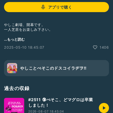
アプリで聴く
やしこ劇場、開幕です。
一人芝居をお楽しみ下さい。
人気のある店というのは、結局はお店の人の人柄なのよ、とい
...もっと読む
う話なのですが、あまりにやしこ劇場すぎるため、ぺそこは聴
2025-05-10 18:45:07
1406
き直しながら若干イラッとしてます。
正直、1年経った今聴いてもイラッとしてます。
ぼちラヂでやんなさいよ。
やしことぺそこのドスコイラヂヲ‼︎
おたよりフォーム📮「荒山セントラル郵便局」。
Radiotalk以外のプラットフォームからのドスラヂへの質問、
感想等はこちらからどうぞ♡
過去の収録
https://forms.gle/Xw34h8hQBimuuQFv6
#2511 🔞ぺそこ、どマグロは卒業
ソロラヂも極稀に配信中♡
しました！
☆ぺそどコ→
https://radiotalk.jp/program/22542
☆やしこのぼちラヂ→
https://radiotalk.jp/program/44603
2026-08-07 18:45:04