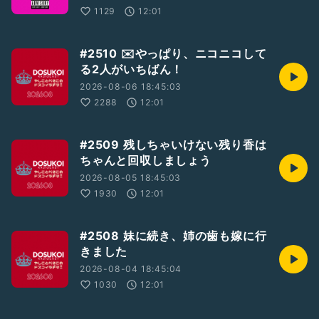
※「やしこのぼちラヂ」はラジオトークからのみ聴取可能です
1129
12:01
☆25/5/3収録
BGM : 「青空空港」 by かずち
#2510 ✉️やっぱり、ニコニコして
る2人がいちばん！
#2人組
#LGBTQ+
#GayTalker
#収録配信型トーカー
2026-08-06 18:45:03
#パーキング収録
#テーマトークドスラヂ
#やしこ劇場
#ドスラヂ2505
2288
12:01
#2509 残しちゃいけない残り香は
ちゃんと回収しましょう
2026-08-05 18:45:03
1930
12:01
#2508 妹に続き、姉の歯も嫁に行
きました
2026-08-04 18:45:04
1030
12:01