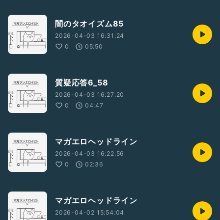
闇のタオイズム85
2026-04-03 16:31:24
0
05:50
質疑応答6_58
2026-04-03 16:27:20
0
04:47
マガエロヘッドライン
2026-04-03 16:22:56
0
02:36
マガエロヘッドライン
2026-04-02 15:54:04