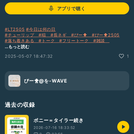
アプリで聴く
#LT2505
#今日は何の日
#チューリップ
#稲
#長ネギ
#ぴー🐥
#ぴー🐥2505
#落ち着きある
#トーク
#フリートーク
#雑談
#男性トーカー
#レター募集中
...もっと読む
2025-05-07 18:47:32
1
ぴー🐥@を-WAVE
過去の収録
ボニー＝タイラー続き
2026-07-16 18:33:52