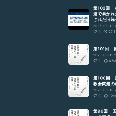
第102回
連で暴かれ
された旧統
2025-08-12 1
1
07:1
第101回
2025-08-11 2
0
05:
第100回
教会問題の
2025-08-10 
0
10:
第99回 