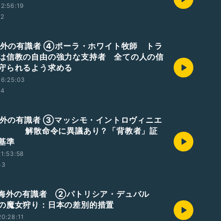
2:56:19
52
 海外の有識者 ④ポーラ・ホワイト牧師 トラ
は信教の自由の強力な支持者 全ての人の信
守られるよう求める
6:25:03
24
 海外の有識者 ③マッシモ・イントロヴィニエ
 解散命令に異議あり？「背教者」証
基準
1:53:58
43
 海外の有識者 ②パトリシア・デュバル
の魔女狩り：日本の差別的措置
0:28:11