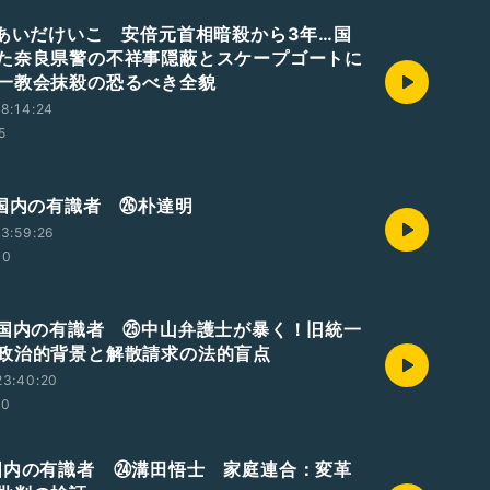
 あいだけいこ 安倍元首相暗殺から3年…国
た奈良県警の不祥事隠蔽とスケープゴートに
一教会抹殺の恐るべき全貌
8:14:24
5
 国内の有識者 ㉖朴達明
3:59:26
30
 国内の有識者 ㉕中山弁護士が暴く！旧統一
政治的背景と解散請求の法的盲点
23:40:20
40
国内の有識者 ㉔溝田悟士 家庭連合：変革