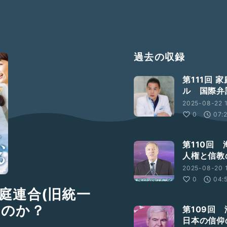
過去の収録
第111回
ル 国際弁
2025-08-22 1
0
07:
第110回
人権と信教
2025-08-20 
0
04:
庭連合(旧統一
るのか？
第109回
日本の信仰