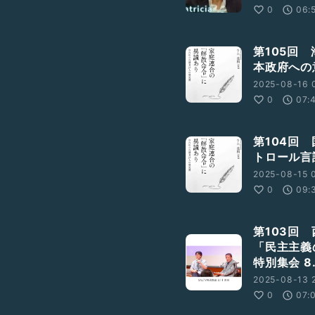
0
06:
第105回
本政府への
2025-08-16 
0
07:
第104回
トロール言
2025-08-15 
0
09:
第103回
「民主主義
特別集会 8.
2025-08-13 2
0
07: