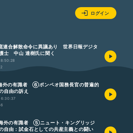
ログイン
 家庭連合解散命令に異議あり 世界日報デジタ
護士 中山 達樹氏に聞く
8:50:28
22
 海外の有識者 ⑥ポンペオ国務長官の普遍的
の自由の訴え
16:30:37
56
 海外の有識者 ⑤ニュート・キングリッジ
の自由：試金石としての共産主義との闘い