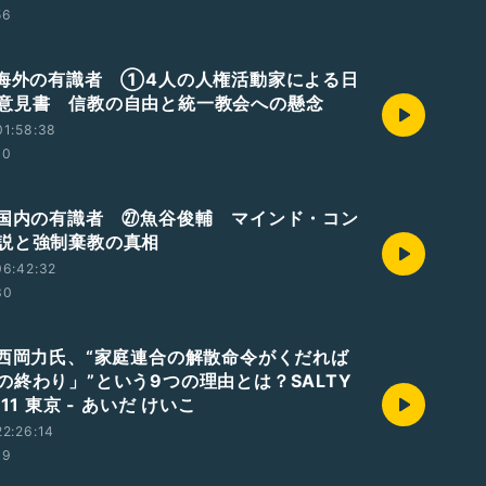
56
 海外の有識者 ①4人の人権活動家による日
意見書 信教の自由と統一教会への懸念
01:58:38
40
 国内の有識者 ㉗魚谷俊輔 マインド・コン
説と強制棄教の真相
06:42:32
30
 西岡力氏、“家庭連合の解散命令がくだれば
の終わり」”という9つの理由とは？SALTY
11 東京 - あいだ けいこ
2:26:14
09