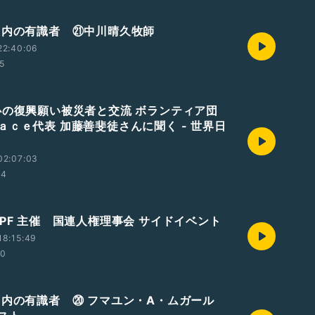
国内の有識者 ㉑中川晴久牧師
22:40:06
5
心の復興願い被災者と交流 ボランティア団
ａｃｅ代表 加藤善斐徒さんに聞く - 世界日
02:07:03
04
UPF 主催 国連人権理事会 サイドイベント
18:15:49
20
国内の有識者 ⑳ フマユン・A・ムガール