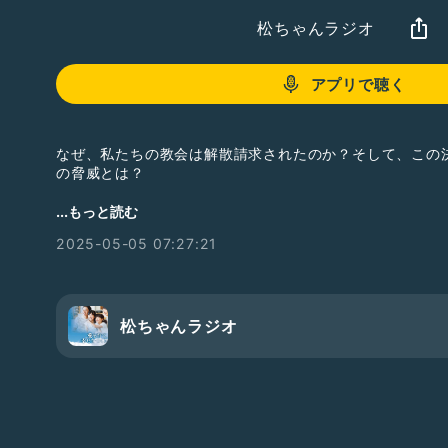
松ちゃんラジオ
アプリで聴く
なぜ、私たちの教会は解散請求されたのか？そして、この
の脅威とは？
トークはAiが読んでいるので感じの読み間違えがあります
...もっと読む
今後改善努力致します。
2025-05-05 07:27:21
#時事ネタ
#家庭連合
#統一教
#信教の自由
#勝共連合
#
#拉致監禁
松ちゃんラジオ