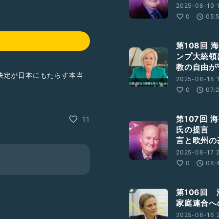
2025-08-19 1
0
05:
第108回
ンプ大統領
教の自由が
決定が日本にもたらす本当
2025-08-18 1
0
07:
が、ご容赦ください。
第107回
11
氏の提言
解散請求
#偏向報道
言と欧州の
2025-08-17 2
0
08:
第106回
家庭連合へ
2025-08-16 2