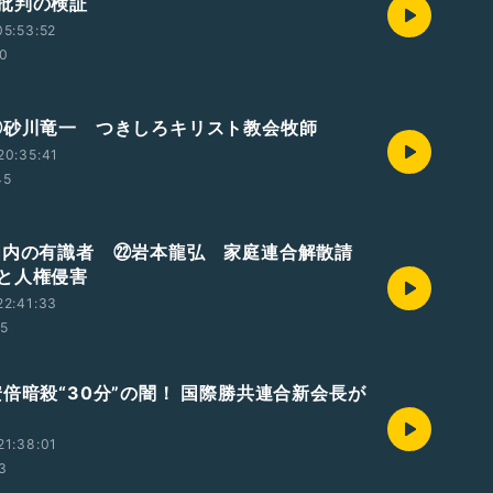
批判の検証
5:53:52
10
㉓砂川竜一 つきしろキリスト教会牧師
20:35:41
45
国内の有識者 ㉒岩本龍弘 家庭連合解散請
と人権侵害
22:41:33
55
安倍暗殺“30分”の闇！ 国際勝共連合新会長が
21:38:01
3