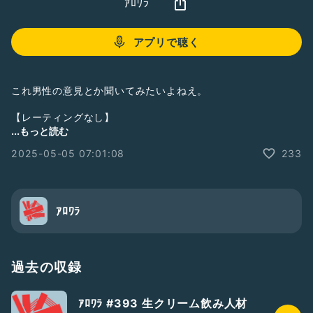
ｱﾛﾜﾗ
アプリで聴く
これ男性の意見とか聞いてみたいよねえ。
【レーティングなし】
...もっと読む
#2人組
#落ち着きある
#笑い声あり
#成年の主張
2025-05-05 07:01:08
233
#中年の主張
#フリートーク
#雑談
#恋愛観
#バレンタイン
ｱﾛﾜﾗ
過去の収録
ｱﾛﾜﾗ #393 生クリーム飲み人材