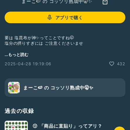
まーこ🍉 の コッソリ熟成中🤫✨
アプリで聴く
要は 塩昆布が神✨ってことですね🤭
塩分の摂りすぎには ご注意くださいませ
塩昆布 にプラス 前回同様「鶏がらスープ、ごま油、しょうが
...もっと読む
チューブ」もオススメ。食材変えるだけで もう1品できるのう
2025-04-28 19:19:06
432
れしい ⸜🙌🏻⸝‍
#LT2505
まーこ🍉 の コッソリ熟成中🤫✨
過去の収録
😗 「商品に直貼り」ってアリ？