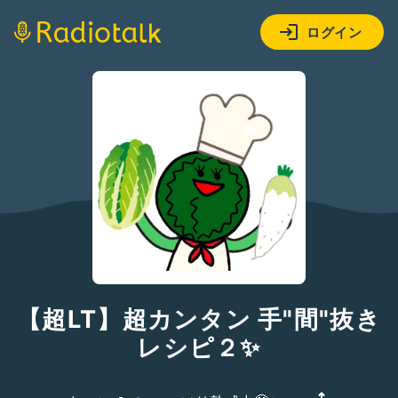
ログイン
【超LT】超カンタン 手"間"抜き
レシピ２✨