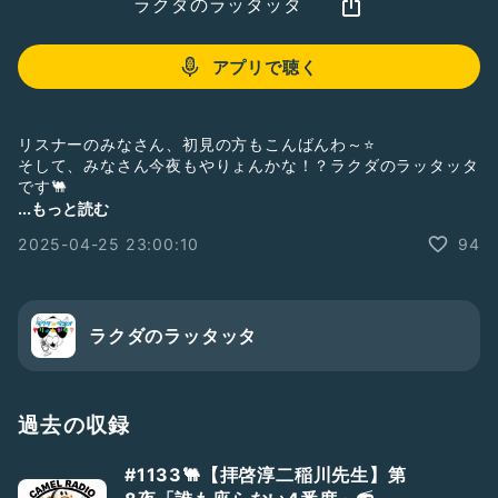
ラクダのラッタッタ
アプリで聴く
リスナーのみなさん、初見の方もこんばんわ～⭐
そして、みなさん今夜もやりょんかな！？ラクダのラッタッタ
です🐫
...もっと読む
この収録ラジオは毎日配信中🐫📻
2025-04-25 23:00:10
94
明日もしかしたら使えるネタかも！！をテーマにした番組「あ
したはなんのひ」☀ゆる～くトークする12分間を一緒にどう
ぞ、お付合い下さい⭐
お便りなんかもいただけると嬉しいです✨番組枠で読みますの
で、ドシドシコメントお寄せ下さい‼また、登録していただけ
ラクダのラッタッタ
るとありがたいです🐑
BGMは、「BGMer（ビージーエマー）」さんから利用させて
もらってます。
「BGMer（ビージーエマー）」:bgmer.net
過去の収録
#新人さんいらっしゃい
#初見さん歓迎！
#今日の迷言
#ゆる〜くトーク
#ひとり語り
#毎日配信
#明日は何の日
#1133🐫【拝啓淳二稲川先生】第
#七人の侍の日
#今月の歌紹介
#ぴんく放送局116