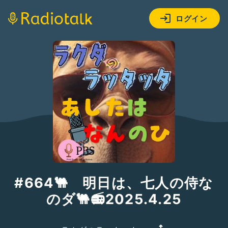
ログイン
#664🐫 明日は、七人の侍な
のダ🐫📻2025.4.25