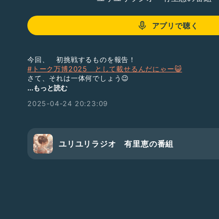
アプリで聴く
今回、 初挑戦するものを報告！
#トーク万博2025 として載せるんだにゃー😺
さて、それは一体何でしょう😉
⭐️4月29日 火曜日 24時間
...もっと読む
ルーキーフェスの参戦ラストだよ🎵
2025-04-24 20:23:09
みんな集まれ。
ワイワイ遊びましょう、戯れましょう。
生ライブ配信遊びに来てね😘
#トーク万博2025
#
#ひとり語り
ユリユリラジオ 有里恵の番組
#音楽
#テンション高め
#豆知識
#わたしの自慢の友人
#最近モヤモヤしてること