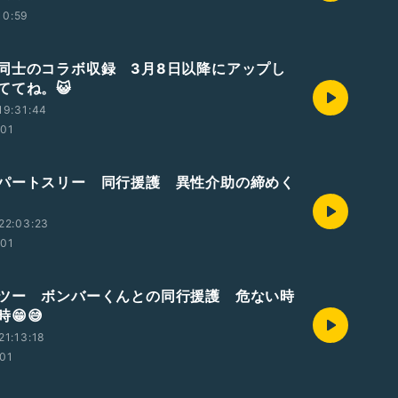
10:59
同士のコラボ収録 3月8日以降にアップし
ててね。😺
19:31:44
:01
パートスリー 同行援護 異性介助の締めく
22:03:23
:01
ツー ボンバーくんとの同行援護 危ない時
😁😅
1:13:18
:01