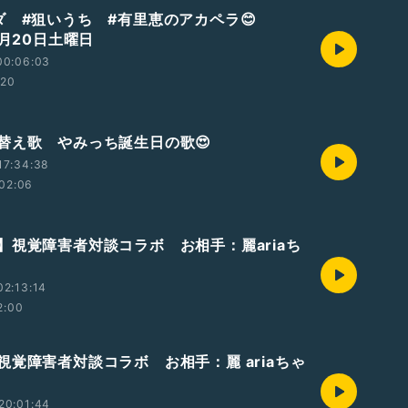
ダ #狙いうち #有里恵のアカペラ😊
6月20日土曜日
00:06:03
:20
替え歌 やみっち誕生日の歌😍
17:34:38
02:06
】視覚障害者対談コラボ お相手：麗ariaち
2:13:14
2:00
視覚障害者対談コラボ お相手：麗 ariaちゃ
目
20:01:44