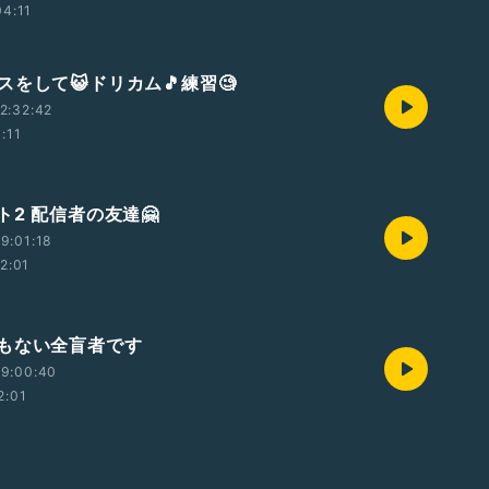
04:11
スをして😺ドリカム🎵練習🧐
2:32:42
1:11
2 配信者の友達🤗
9:01:18
12:01
もない全盲者です
19:00:40
2:01