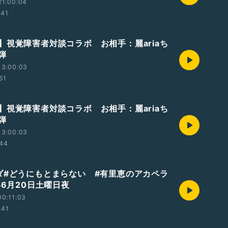
21:00:04
:41
】視覚障害者対談コラボ お相手：麗ariaち
弾
13:00:03
51
】視覚障害者対談コラボ お相手：麗ariaち
弾
13:00:03
:44
ダ#どうにもとまらない #有里恵のアカペラ
6年6月20日土曜日夜
0:11:03
:41