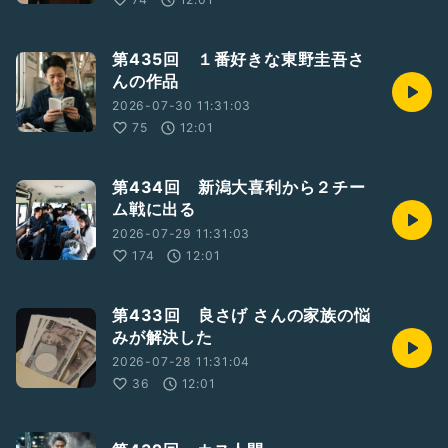
第435回 １番好きな東野圭吾さ
んの作品
2026-07-30 11:31:03
75
12:01
第434回 新潟大喜利から２チー
ム戦に出る
2026-07-29 11:31:03
174
12:01
第433回 良さげ さんの家族の悩
みが解決した
2026-07-28 11:31:04
36
12:01