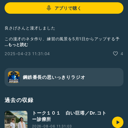
アプリで聴く
良さげさんと漫才しました
この漫才のネタ作り、練習の風景を5月1日からアップする予
定です
...もっと読む
2025-04-23 11:31:04
4
#思いっきりラジオ
鋼鉄番長の思いっきりラジオ
過去の収録
トーク１０１ 白い巨塔／Dr.コト
ー診療所
2026-08-06 11:31:03