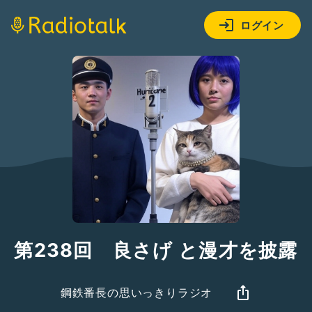
ログイン
第238回 良さげ と漫才を披露
鋼鉄番長の思いっきりラジオ