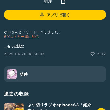
萌芽
アプリで聴く
ゆいさんとフリートークしました。
#ゲストと一緒に配信
補足情報:本当にchatGPTに聴いたタイトルをつけました。ち
...もっと読む
なみにイマジナリー彼氏の今治郎は食が細いです(めぐり)
2025-04-20 08:50:03
2012
#ぶつ切りラジオ
萌芽
過去の収録
ぶつ切りラジオepisode63「紹介