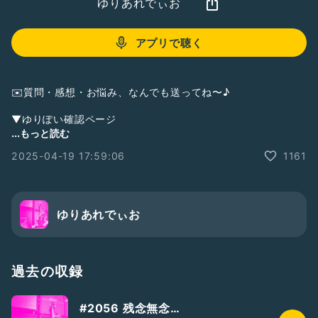
ゆりあれでぃお
アプリで聴く
✉️質問・感想・お悩み、なんでも送ってね〜♪
▼ゆりぽい確認ページ
https://yuriapink.wixsite.com/yuriaradio
...もっと読む
2025-04-19 17:59:06
1161
▼ホームページ →YURIA Life Plus
https://lit.link/yuriapink
▼干し芋のリスト→Amazon
https://www.amazon.co.jp/hz/wishlist/ls/1CR8QERDUI2G
ゆりあれでぃお
Z/
▼ほしいものリスト→giftee
https://giftee.com/u/yuria-pink
過去の収録
▼サポーターズ・コミュニティ →Yuria LABO
#2056 残念無念…
ここだけの話や画像・映像とか毎月のオンライン飲み会とか