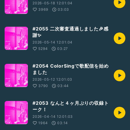
https://community.camp-fire.jp/projects/view/185125
2026-05-18 12:01:04
3969
03:03
▼YURIAのロックバンド→PINKY DOODLE POODLE (PDP)
https://pinkydoodlepoodle.com
#2055 二次審査通過しました🎉感
▼YouTube→Pinky Doodle Poodle
https://www.youtube.com/@PINKYDOODLEPOODLE
謝✨
2026-05-14 12:01:04
▼Ｘ→YURIA
5294
03:27
https://twitter.com/YuriaLifeMusic
▼Instagram→YuriasMusicLife
#2054 ColorSingで歌配信を始め
https://instagram.com/yuriasmusiclife
ました
▼ライブ配信中に描いたグッズ等→SUZURI
2026-05-12 12:01:03
https://suzuri.jp/YuriaLifeMusic
3790
03:44
▼Wikipedia →YURIA
https://ja.m.wikipedia.org/wiki/YURIA
#2053 なんと４ヶ月ぶりの収録ト
ーク！
2026-04-14 12:01:03
1964
03:14