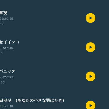
重視
22:30:25
:17
セイインコ
22:37:45
33
パニック
22:27:39
:33
_날갯짓 (あなたの小さな羽ばたき)
00:28:18