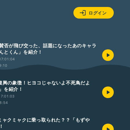
ログイン
> 賛否が飛び交った、話題になったあのキャラ
んとくん」を紹介！
17:01:04
9:10
>復興の象徴！ヒヨコじゃないよ不死鳥だよ
」を紹介！
7:01:03
8:54
>ミャクミャクに乗っ取られた？？「もずや
！