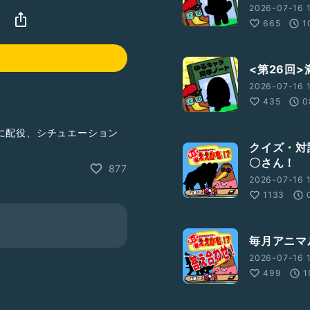
2026-07-16 1
665
1
<第26回
2026-07-16 1
435
0
に配役、シチュエーション
ていく、キウエの演技向上
クイズ・対
〇さん！
877
2026-07-16 
1133
毎月アニマ
2026-07-16 1
ーションや配役をお便りで
499
1