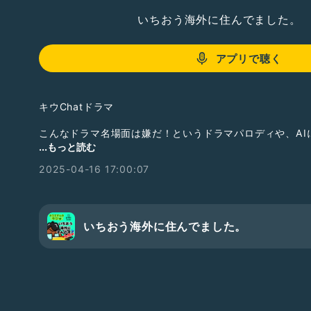
いちおう海外に住んでました。
アプリで聴く
キウChatドラマ
こんなドラマ名場面は嫌だ！というドラマパロディや、AI
を入力して台本にしてもらうAI生成ドラマを演じて披露し
...もっと読む
訓練コーナーです
2025-04-16 17:00:07
設定は今月のキウChat会議室をお聞きください。
今月のお題は、、、、
いちおう海外に住んでました。
AI台本「１１９の記憶」
パロディにして欲しい場面、ドラマ化して欲しいシチュエ
募集中！
オープニング曲「Flashback call」