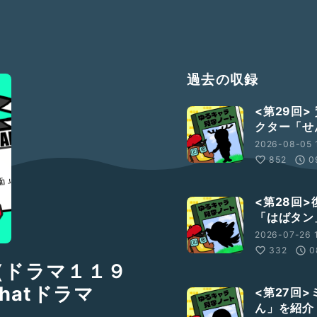
過去の収録
<第29回
クター「せ
2026-08-05 
852
0
<第28回
「はばタン
2026-07-26 1
332
0
（ドラマ１１９
hatドラマ
<第27回
ん」を紹介