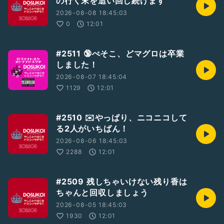
の行く末を追い回し続けます
#2人組
#LGBTQ+
#GayTalker
#収録配信型トーカー
2026-08-08 18:45:03
#パーキング収録
#ぶりっ子倶楽部
#ぶりっ子通信
0
12:01
#おたよりドスラヂ
#荒山セントラル郵便局
#ラナ
さん
#カピバラ
さん
#満月
さん
#ドスラヂ2504
#2511 🔞ぺそこ、どマグロは卒業
しました！
2026-08-07 18:45:04
1129
12:01
#2510 ✉️やっぱり、ニコニコして
る2人がいちばん！
2026-08-06 18:45:03
2288
12:01
#2509 残しちゃいけない残り香は
ちゃんと回収しましょう
2026-08-05 18:45:03
1930
12:01