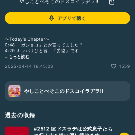
やしことぺそこのドスコイラヂヲ‼︎
アプリで聴く
〜Today’s Chapter〜
0:48 「ガショコ」とか言ってました？
4:29 キッパリひと言、「妥協」です！
8:42 朝は何を食べたい？
...もっと読む
2025-04-14 18:45:08
1559
おたよりフォーム📮「荒山セントラル郵便局」。
Radiotalk以外のプラットフォームからのドスラヂへの質問、
感想等はこちらからどうぞ♡
https://forms.gle/Xw34h8hQBimuuQFv6
やしことぺそこのドスコイラヂヲ‼︎
ソロラヂも極稀に配信中♡
☆ぺそどコ→
https://radiotalk.jp/program/22542
☆やしこのぼちラヂ→
https://radiotalk.jp/program/44603
※「やしこのぼちラヂ」はラジオトークからのみ聴取可能です
過去の収録
☆25/4/11収録
#2512 ✉️ドスラヂは公式息子たち
BGM : 「青空空港」 by かずち