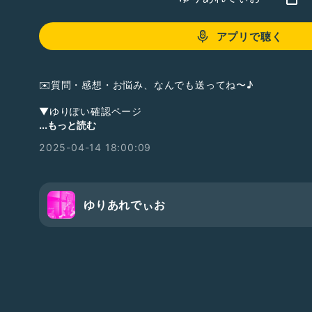
アプリで聴く
✉️質問・感想・お悩み、なんでも送ってね〜♪
▼ゆりぽい確認ページ
https://yuriapink.wixsite.com/yuriaradio
...もっと読む
2025-04-14 18:00:09
▼ホームページ →YURIA Life Plus
https://lit.link/yuriapink
▼干し芋のリスト→Amazon
https://www.amazon.co.jp/hz/wishlist/ls/1CR8QERDU
ゆりあれでぃお
▼ほしいものリスト→giftee
https://giftee.com/u/yuria-pink
▼サポーターズ・コミュニティ →Yuria LABO
ここだけの話や画像・映像とか毎月のオンライン飲み会と
https://community.camp-fire.jp/projects/view/18512