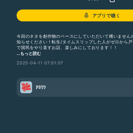
アプリで聴く
今回のネタを創作物のベースにしていただいて構いません
知らせください！転生/タイムスリップした人がゼロから
で国民をやり直すお話、楽しみにしております！！
...もっと読む
2025-04-11 07:01:07
【レーティングなし】
#2人組
#落ち着きある
#笑い声あり
#中年の主張
#フリー
ｱﾛﾜﾗ