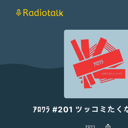
ｱﾛﾜﾗ #201 ツッコミた
ｱﾛﾜﾗ