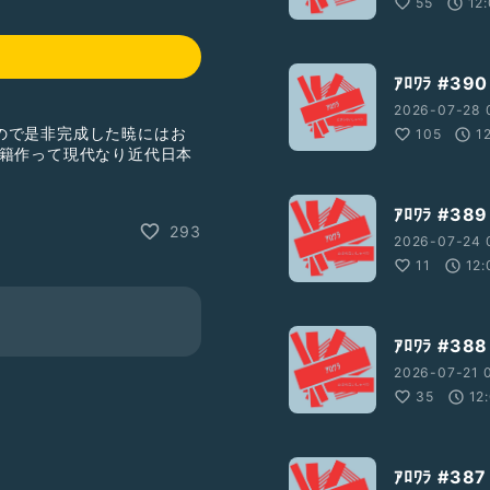
55
12
ｱﾛﾜﾗ #
2026-07-28 
ので是非完成した暁にはお
105
1
戸籍作って現代なり近代日本
ｱﾛﾜﾗ #3
293
2026-07-24 
11
12:
トーク
#雑談
ｱﾛﾜﾗ #
2026-07-21 0
35
12
ｱﾛﾜﾗ #