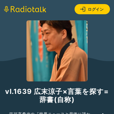
ログイン
vl.1639 広末涼子×言葉を探す=
辞書(自称)