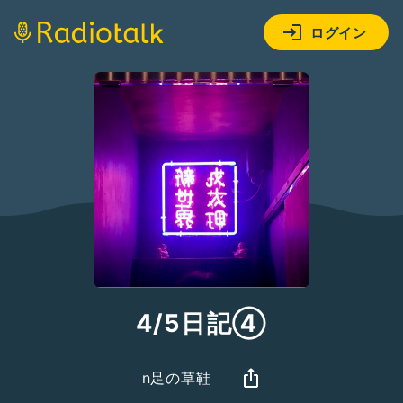
ログイン
4/5日記④
n足の草鞋