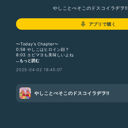
やしことぺそこのドスコイラヂヲ‼︎
アプリで聴く
〜Today’s Chapter〜
0:58 やしこはヒロイン顔？
8:03 エビマヨも美味しいよね
9:45 お花見トークは別の回で改めます
...もっと読む
2025-04-02 18:45:07
おたよりフォーム📮「荒山セントラル郵便局」。
Radiotalk以外のプラットフォームからのドスラヂへの
ぞ♡
https://forms.gle/Xw34h8hQBimuuQFv6
やしことぺそこのドスコイラヂヲ‼︎
ソロラヂも極稀に配信中♡
☆ぺそどコ→
https://radiotalk.jp/program/22542
☆やしこのぼちラヂ→
https://radiotalk.jp/program/44
はラジオトークからのみ聴取可能です
☆25/3/29収録