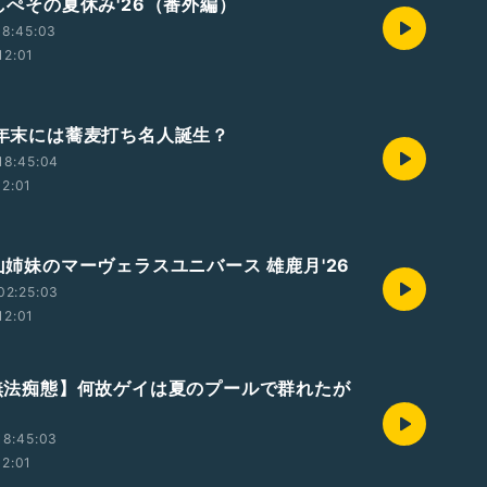
やしぺその夏休み'26（番外編）
18:45:03
12:01
✉️年末には蕎麦打ち名人誕生？
18:45:04
12:01
荒山姉妹のマーヴェラスユニバース 雄鹿月'26
02:25:03
12:01
 【無法痴態】何故ゲイは夏のプールで群れたが
18:45:03
12:01