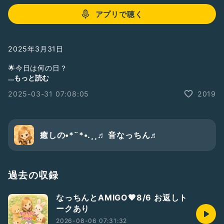
アプリで聴く
2025年3月31日
🌟今日は何の日？
☆教育基本法・学校教育法公布記念日
...もっと読む
2025-03-31 07:08:05
2019
🌟何でも好きなベスト3・3連発
🌟昨日、Gissy さんとのデュエット
「テキトーデュエット🎤in渋谷5:00pm✨️」をアップしまし
た。初の洋楽です。聴いてみてください♫そしてリアクション
癒しの•*¨*•.¸¸♬︎ 音なっちん♬
ボタンをポチポチ宜しくお願いします🙇‍♀️
家庭の事情がいろいろとありまして、毎朝の収録・配信・リス
ナーとして聞きに行くこと…なかなか難しくなってしまうかも
過去の収録
しれません💦
でも精一杯楽しんでいきたいと思っていますので、どうかこれ
なっちんとAMIGO🧡8/6 お返しト
からも変わらず宜しくお願い致します🙇‍♀️
ークあり
2026-08-06 07:31:32