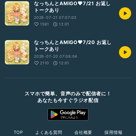
なっちんとAMIGO🧡7/21 お返し
トークあり
2026-07-21 07:07:03
1561
12:01
なっちんとAMIGO🧡7/20 お返し
トークあり
2026-07-20 07:06:04
2110
12:01
スマホで簡単、音声のみで配信者に！
あなたも今すぐラジオ配信
TOP
よくある質問
会社概要
採用情報