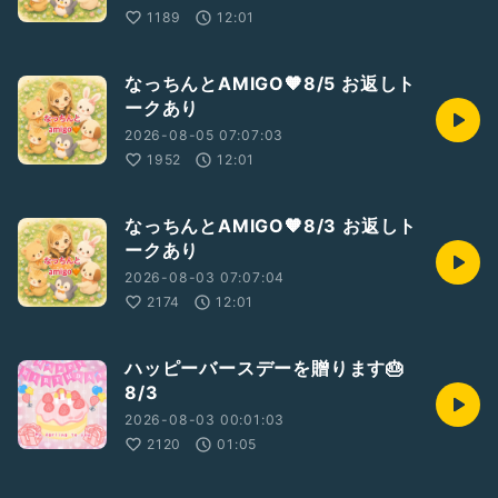
今日も素敵な1日になりますように🕊✨️
1189
12:01
安全で平和にお過ごしくださいね🍀✨️
なっちんとAMIGO🧡8/5 お返しト
#ひとり語り
#音楽
#豆知識
#落ち着きある
#笑い声あり
ークあり
#夢女子
#時事ネタ
#最近学んだ知識を披露する
2026-08-05 07:07:03
#新しく見つけた楽しみ
#この1年で定着した家での楽しみ方
#ここが人生の分岐点
#音楽
#ウクレレ
#初心者
#花粉症
1952
12:01
#弾き語り
#ギター練習
#ギター
#ギター初心者🔰
#ギター練習
なっちんとAMIGO🧡8/3 お返しト
ークあり
2026-08-03 07:07:04
2174
12:01
ハッピーバースデーを贈ります🎂
8/3
2026-08-03 00:01:03
2120
01:05