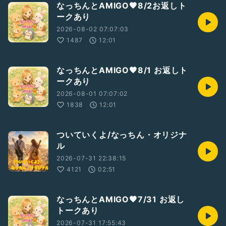
なっちんとAMIGO🧡8/2お返しト
ークあり
2026-08-02 07:07:03
1487
12:01
なっちんとAMIGO🧡8/1 お返しト
ークあり
2026-08-01 07:07:02
1838
12:01
ついていくよ/なっちん・オリジナ
ル
2026-07-31 22:38:15
4121
02:51
なっちんとAMIGO🧡7/31 お返し
トークあり
2026-07-31 17:55:43