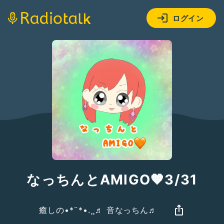
ログイン
なっちんとAMIGO🧡3/31
癒しの•*¨*•.¸¸♬︎ 音なっちん♬