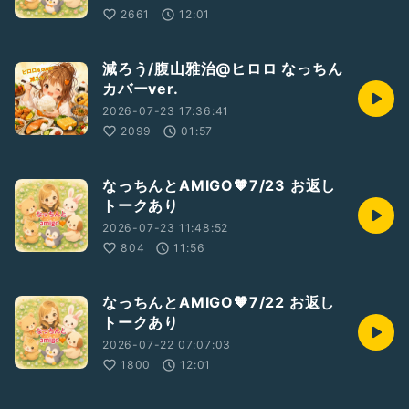
2661
12:01
減ろう/腹山雅治@ヒロロ なっちん
カバーver.
2026-07-23 17:36:41
2099
01:57
なっちんとAMIGO🧡7/23 お返し
トークあり
2026-07-23 11:48:52
804
11:56
なっちんとAMIGO🧡7/22 お返し
トークあり
2026-07-22 07:07:03
1800
12:01