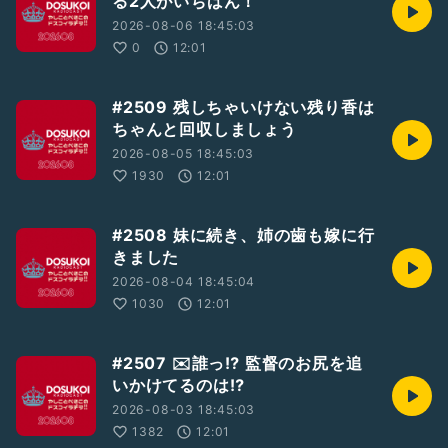
る2人がいちばん！
☆25/3/22収録
BGM : 「青空空港」 by かずち
2026-08-06 18:45:03
0
12:01
#2人組
#LGBTQ+
#GayTalker
#収録配信型トーカー
#パーキング収録
#テーマトークドスラヂ
#アニメ
#美少女戦士セーラームーン
#月の光は愛のメッセージ
#2509 残しちゃいけない残り香は
#あなたとミラクルロマンス
#最近の流行りものを知りたい
ちゃんと回収しましょう
#ドスラヂ2503
2026-08-05 18:45:03
1930
12:01
#2508 妹に続き、姉の歯も嫁に行
きました
2026-08-04 18:45:04
1030
12:01
#2507 ✉️誰っ⁉︎ 監督のお尻を追
いかけてるのは⁉︎
2026-08-03 18:45:03
1382
12:01