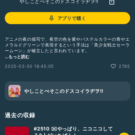
やしことぺそこのドスコイラヂヲ‼︎
アプリで聴く
アニメの夜の描写で、夜空の色を紫やパステルカラーの青やエ
メラルドグリーンで表現するという手法は「美少女戦士セーラ
ームーン」が確立したと言われています。
...もっと読む
そんな世界観をクリームソーダで表現した写真を見て、いたく
2025-03-30 18:45:05
2785
感動したぺそこです。
おたよりフォーム📮「荒山セントラル郵便局」。
Radiotalk以外のプラットフォームからのドスラヂへの質問、
感想等はこちらからどうぞ♡
やしことぺそこのドスコイラヂヲ‼︎
https://forms.gle/Xw34h8hQBimuuQFv6
ソロラヂも極稀に配信中♡
☆ぺそどコ→
https://radiotalk.jp/program/22542
過去の収録
☆やしこのぼちラヂ→
https://radiotalk.jp/program/44603
※「やしこのぼちラヂ」はラジオトークからのみ聴取可能です
#2510 ✉️やっぱり、ニコニコして