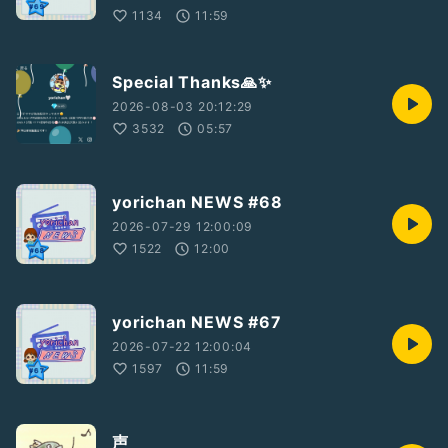
1134
11:59
Special Thanks🙏✨
2026-08-03 20:12:29
3532
05:57
yorichan NEWS #68
2026-07-29 12:00:09
1522
12:00
yorichan NEWS #67
2026-07-22 12:00:04
1597
11:59
声