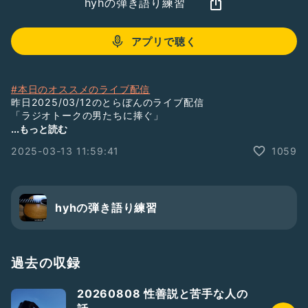
hyhの弾き語り練習
アプリで聴く
#本日のオススメのライブ配信
昨日2025/03/12のとらぼんのライブ配信
「ラジオトークの男たちに捧ぐ」
https://radiotalk.page.link/qbAPBenbZJkvAwPK8
...もっと読む
カワボな女性リスナーが上がってドキッとするセリフを言う神
2025-03-13 11:59:41
1059
枠。1：30くらいからhyhと🟠🟠🟠さんとのデートが始まりま
す
#hyh1409
#hyhラジラン
hyhの弾き語り練習
#ラジラン
#ゆるラジラン
#hashu一族
#hashuオープニング
過去の収録
#何の役にも立たない話
#どうでもいい話
20260808 性善説と苦手な人の
#オープニングクイズ