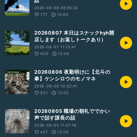
話
#アシックス虎走
#健康診断の報告
2026-08-08 08:55:24
#体重と腹回り
777
12:00
#超久しぶりにデートした話
#映画鑑賞
#ファーストキス
20260807 本日はスナックhyh開
#気に入ってると気になってるは全然違う
店します（お返しトークあり）
#そんなことされたら好きになっちゃうよ
2026-08-07 11:13:47
600
12:00
20260806 夜勤明けに【北斗の
拳】ケンシロウのモノマネ
2026-08-06 10:32:41
931
12:00
20260805 職場の朝礼ででかい
声で話す課長の話
2026-08-05 11:47:19
427
12:00