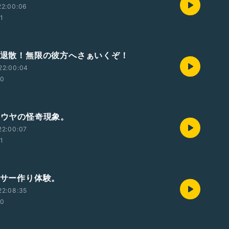
22:00:06
01
悪霊退散！無限の彼方へさぁいくぞ！
22:00:04
00
ショウヤの怪奇現象。
22:00:07
01
ーサー作り体験。
22:08:35
00