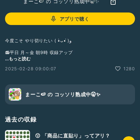
まーこ🍉 の コッソリ熟成中🤫✨
アプリで聴く
今度こそ やり切りたい ( •̀ᴗ•́ )و
📻平日 月～金 朝9時 収録アップ
「スイカのタネはZERO☀」
...もっと読む
2025-02-28 09:00:07
1280
📻「ぴんく放送局（PBS）」HP
https://www.voicefan.net/voic-fan-radio/pink2024-
pinku-broadcasting-station/
#まーこのスイカのタネはゼロ
まーこ🍉 の コッソリ熟成中🤫✨
#今日が1番若い
#スマイル
#お便り大募集
#ぴんく放送局046
過去の収録
😗 「商品に直貼り」ってアリ？