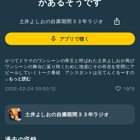
があるそうです
土井よしおの自粛期間３３年ラジオ
アプリで聴く
かつてドラマのワンシーンの帝王と呼ばれた土井よしおが再び
ワンシーンの舞台に返り咲くために地道にその存在を世間にア
ピールしていくトーク番組 アシスタントは元てんぐるーすの
キム ●約1年ぶりに元アンラッキー後藤こと後藤美葉さんが
...もっと読む
ゲスト ●現役の消防団員・花火師・防災士・主婦という多彩
2025-02-24 00:00:12
1975
な肩書きに新たに予備自衛官補が加わったという後藤さん ●
そんな後藤さんが「防災シスターズ3色丼」を結成し3月8日に
たまプラーザでイベントを開催！詳しくは防災シスターズ3色
丼のSNSをチェック！ ●みなさんからのメッセージもお待ち
しております！
土井よしおの自粛期間３３年ラジオ
防災シスターズ3色丼
https://x.com/3shokudon
土井よしお 事務所 サークルライン
過去の収録