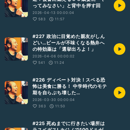
ってみなさい」と背中を押す回
2026-04-13 00:00:04
583
11:57
#227 政治に目覚めた親友がしん
どい…ビールが不味くなる熱弁へ
の特効薬は「選挙出ろよ！」
2026-04-06 00:00:02
541
11:24
#226 ディベート対決！スベる恐
怖は美食に勝る！ 中学時代のモテ
期を自らぶち壊した…
2026-03-30 00:00:04
363
11:50
#225 死ぬまでに行きたい場所は
ラスベガス! カジノで100ドルが