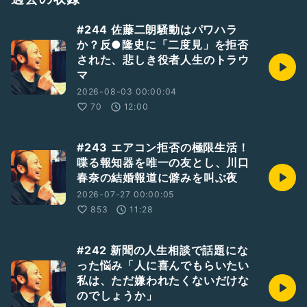
https://www.circleline.co.jp/
土井よしおエックス
https://twitter.com/ibushi_gin_doi
#244 佐藤二朗騒動はパワハラ
ラジオトーク
https://radiotalk.jp/program/108390
か？反●隆史に「二度見」を拒否
番組エックス
https://twitter.com/doi_jisyuku33
された、悲しき役者人生のトラウ
ブラックサンダー WEB CM
https://www.youtube.com/watch?v=a56WIfvLWog
マ
ショート動画
2026-08-03 00:00:04
https://www.youtube.com/shorts/9bs-Vgg-_Bg
70
12:00
#お笑い
#芸人
#土井よしお
#243 エアコン拒否の極限生活！
喋る報知器を唯一の友とし、川口
春奈の結婚報道に僻みを叫ぶ夜
2026-07-27 00:00:05
853
11:28
#242 新聞の人生相談で話題にな
った悩み「人に喜んでもらいたい
私は、ただ嫌われたくないだけな
のでしょうか」