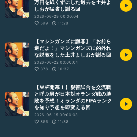
万円を紙くずにした過去を土井よ
しおが猛省し謝る回
2026-06-29 00:00:04
599
11:28
【マシンガンズに謝罪】「お前ら
逆だよ！」マシンガンズに的外れ
な説教をした土井よしおが謝る回
2026-06-22 00:00:04
378
10:37
【Ｗ杯開幕！】親善試合を交流戦
と呼ぶ男が日本対オランダ戦の勝
敗を予想！オランダのFIFAランク
を知り予想を即変える回
2026-06-15 00:00:03
856
11:38