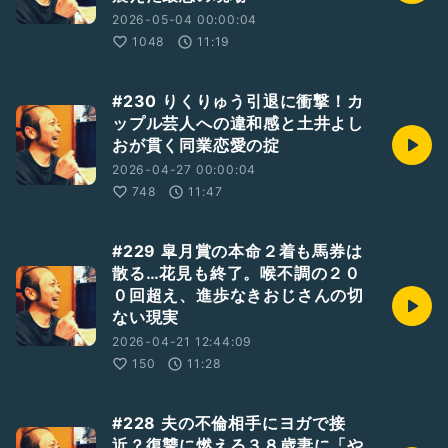
2026-05-04 00:00:04
1048
11:19
#230 りくりゅう引退に衝撃！カ
ップル芸人への違和感と土井よし
おが貫く同業恋愛の掟
2026-04-27 00:00:04
748
11:47
#229 皐月賞の本命２着も馬券は
散る…花見も終了。喉不調の２０
０回超え、進歩なきおじさんの切
ない現実
2026-04-21 12:44:09
150
11:28
#228 夫の不倫相手にヨガで接
近？復讐に燃える３８歳妻に「や