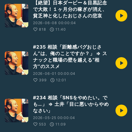
【絶望】日本ダービー＆目黒記念
で大敗！１ヶ月分の稼ぎが消え、
貧乏神と化したおじさんの悲哀
2026-06-08 00:00:04
818
11:40
#235 相談「距離感バグおじさ
ん”は、俺のことですか？」 ⇒ ス
ナックと職場の壁を越える“相
方”のススメ
2026-06-01 00:00:04
399
12:01
#234 相談「SNSをやめたい。で
も…」 ⇒ 土井「目に悪いからやめ
なさい」
2026-05-25 00:00:04
553
11:09