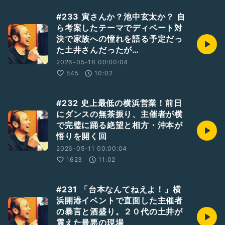
#233 寅さんか？池中玄太か？ 自
ら考案したテーマでディベート対
決で家族への憧れを語る予定だっ
た土井さんだったが…
2026-05-18 00:00:04
545
10:02
#232 史上最低の横浜営業！前日
にダンスの無茶振り、主催者が横
で完璧に踊る絶望と相方・沖本が
悟りを開く回
2026-05-11 00:00:04
1623
11:02
#231 「台本なんてねえよ！」横
浜開港イベントで直面した主催者
の暴言と酒盛り。２０代の土井が
震えた最悪の現場