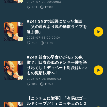
2026-07-20 00:00:03
701
12:00
#241 SNSで話題になった相談
「父の通夜より嵐の解散ライブを
選ぶ妻」
2026-07-13 00:00:04
598
11:59
#240 給食の早食いがモテの象
徴？川口春奈似のヤンキー愛を語
り尽くし！ディベート対決はいつ
もの泥沼決着へ！
2026-07-06 00:00:03
185
11:59
【ニッチェに謝罪】「有馬はゴー
ルドシップだ！」ニッチェの１０