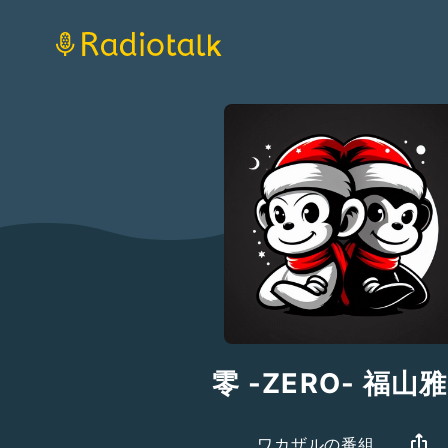
零 -ZERO- 福山
ワカザルの番組