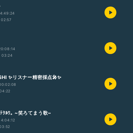
♪
4:49:24
02:57
20:08:14
03:24
SHI ✨リスナー精密採点🎤✨
00:02:08
04:22
ﾅｲﾃｸﾙﾜ｡ ~笑ろてまう歌~
4:04:12
03:52