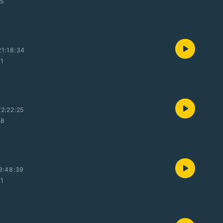
55
1:18:34
01
2:22:25
28
9:48:39
01