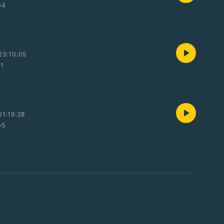
04
23:10:05
01
1:19:28
05