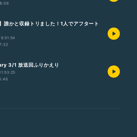
8:06
】誰かと収録トリました！1人でアフタート
9:51:54
7:32
ary 3/1 放送回ふりかえり
1:53:25
6:46