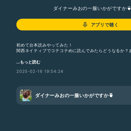
ダイナーみおの一服いかがですか
アプリで聴く
初めて台本読みやってみた！
関西ネイティブでコテコテめに読んでみたらどうなるか？
ひやむぎさんご本人の収録はこちら⬇️
...もっと読む
#Radiotalk
2025-02-16 19:54:24
会社員、時々音声配信ドラマ作家。ひやむぎ。🌾✨
https://radiotalk.jp/talk/1277606
#収録の日2502
#収録の日
ダイナーみおの一服いかがですか🍵
#ラジオトークCM
#ラジトボイス台本