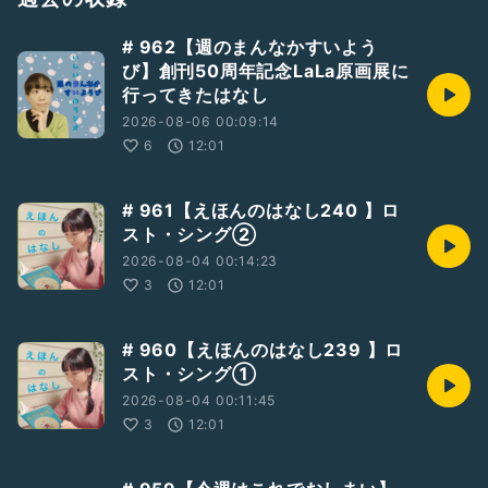
ご感想ご質問など、今後の参考にさせていただきますので、是
非お送りください。
# 962【週のまんなかすいよう
「質問を送る」からお待ちしております！
び】創刊50周年記念LaLa原画展に
行ってきたはなし
ギフトおたよりもいつでもお待ちしております✉️
2026-08-06 00:09:14
#ひとり語り
#石井舞
6
12:01
#音楽のはなし
#音楽
#Applemusic
#フジファブリック
#ドラマ秘密
#清水玲子
先生
# 961【えほんのはなし240 】ロ
#週のまんなかすいようび
スト・シング②
2026-08-04 00:14:23
3
12:01
# 960【えほんのはなし239 】ロ
スト・シング①
2026-08-04 00:11:45
3
12:01