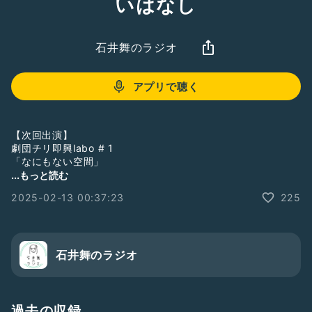
いはなし
石井舞のラジオ
アプリで聴く
【次回出演】
劇団チリ即興labo # 1
「なにもない空間」
2/22(土)13:00の回に出演
...もっと読む
＠たましんRISURUホール・展示室(立川)
2025-02-13 00:37:23
225
詳細・ご予約→
https://note.com/anyamada/n/na8fb5298912f
音楽のはなし 2025プレイリストに
https://music.apple.com/jp/playlist/%E9%9F%B3%E6%A5
石井舞のラジオ
%BD%E3%81%AE%E3%81%AF%E3%81%AA%E3%81%972
025/pl.u-kv9lq9jsXvb3P3
「今週の1曲」追加しました
過去の収録