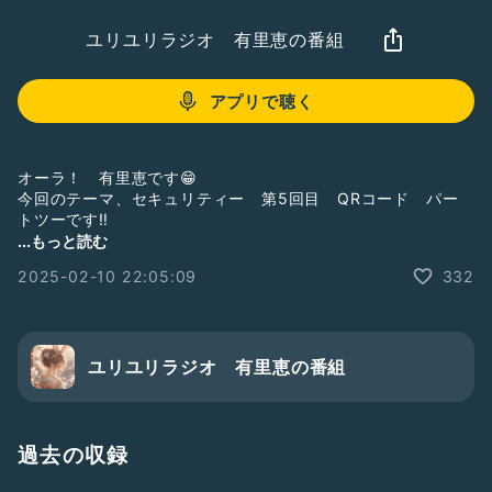
ユリユリラジオ 有里恵の番組
アプリで聴く
オーラ！ 有里恵です😁
今回のテーマ、セキュリティー 第5回目 QRコード パー
トツーです‼️
それぞれの配信に
...もっと読む
お気に入り登録してね🧐
2025-02-10 22:05:09
332
それから、3つのマーク、 全部ポチポチ しちゃってね🥰
フォロワー 100人できるかな？😍
ユリユリラジオ 有里恵の番組
過去の収録