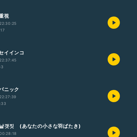
重視
22:30:25
:17
セイインコ
22:37:45
33
パニック
22:27:39
:33
_날갯짓 (あなたの小さな羽ばたき)
00:28:18