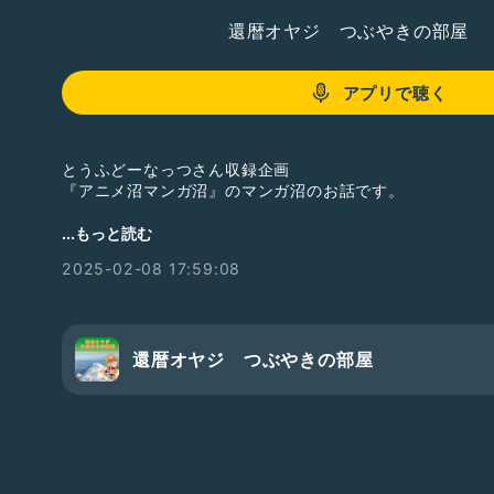
還暦オヤジ つぶやきの部屋
アプリで聴く
とうふどーなっつさん収録企画
『アニメ沼マンガ沼』のマンガ沼のお話です。
企画の詳細は下記を参照してください
...もっと読む
https://radiotalk.jp/talk/1268009
2025-02-08 17:59:08
#アニメ沼マンガ沼
還暦オヤジ つぶやきの部屋