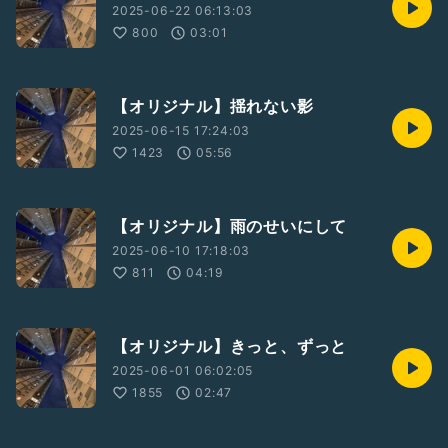
2025-06-22 06:13:03
いつまでも忘れないで
800
03:01
You make me fire, you make me fire
君に恋した少女は
あの子はあの子は
いつまでもここにいる
【オリジナル】揺れない影
2025-06-15 17:24:03
いつの日か
私が散って砂に乾いても
1423
05:56
愛してください
君の傍でまた咲く
【オリジナル】雨のせいにして
私 花火
若い夜に
2025-06-10 17:18:03
つけられた火
811
04:19
君を照らす yeah
私 花火
長くはない
若い夜を
【オリジナル】きっと、ずっと
思い出してくれるかしら
2025-06-01 06:02:05
1855
02:47
You make me fire, you make me fire
君の傍で笑ってた
私を私を