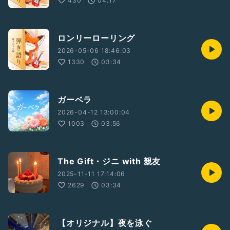
430
04:17
They say love is game
I&
#039;m
so tired baby
だから少しここにいて
火が消える事は知ってる
ロンリーローリング
君が裏切る事も期待してる
2026-05-06 18:46:03
古くなっても君は
1330
03:34
愛しく思うだろうか
あの日の夜のように baby
Fire 2人で灯した
ガーベラ
Fire fire
2026-04-12 13:00:04
君は花火
1003
03:56
すごく綺麗
すぎて傍に
いれるかしら yeah
The Gift・ジニ with 親友
君は花火
ずっと傍に
2025-11-11 17:14:06
時が経てど
2629
03:34
私を気にかけて
You make me fire, you make me fire
君の傍で笑ってた
【オリジナル】夜を泳ぐ
私を私を