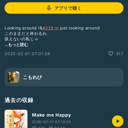
アプリで聴く
Looking around I&
#039;m
just looking around
このままだと終わるわ
扱えないの私じゃ
Time is over 知らされても
...もっと読む
醜い日も飾ってるの
2025-02-01 07:01:04
317
時のせいになるその前に
Fire 君が灯すの
Fire fire
こもれび
私 花火
若い夜に
つけられた火
君を照らす yeah
過去の収録
私 花火
長くはない
Make me Happy
若い夜を
思い出してくれるかしら
2026-07-11 07:12:03