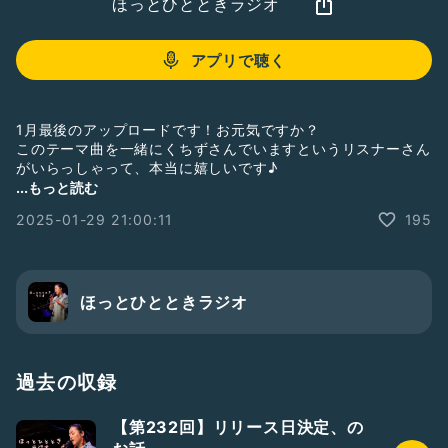
ほっとひとときラジオ
アプリで聴く
1月最後のアップロードです！お元気ですか？
このテーマ曲を一緒にくちずさんでいますというリスナーさん
がいらっしゃって、本当に嬉しいです♪
今回はスポーツ観戦のお話、推しについて少し話しておりま
...もっと読む
す。
2025-01-29 21:00:11
195
あなたには『推し』はいますか？？
さて、いよいよ明日はライブです。
2月もライブはございますので、ぜひ遊びにいらしてくださ
い！
ほっとひとときラジオ
✨ライブ情報✨
ー ​2025年2月11日（金）珈琲美学
Aya（vo）堀秀彰（pf）馬場孝喜（g）​
過去の収録
Open 11:30 / Start 12:30
＝有料同時配信あり＝
【第232回】リリース日決定、の
配信チケット購入は（アーカイブ2/25まで視聴可能）