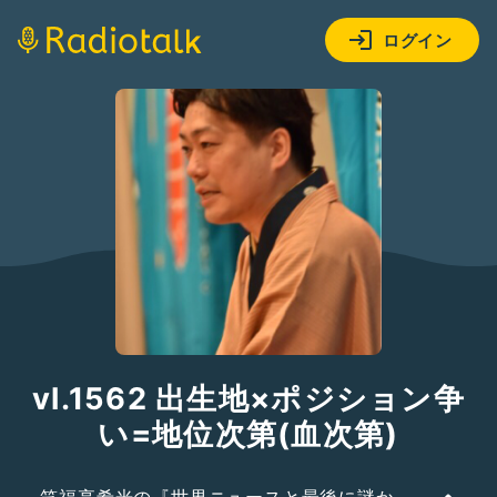
ログイン
vl.1562 出生地×ポジション争
い=地位次第(血次第)