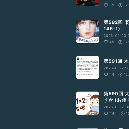
89
12
第592回
146-1)
2026-01-23 0
49
12
第591回
2026-01-22 
44
12
第590回
すか (お便り
2026-01-21 
444
1