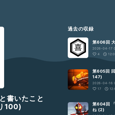
過去の収録
第606回 
2026-04-17 
4
12:
第605回
147)
2026-04-16 
17
12
」と書いたこと
第604回
100)
ね (2)