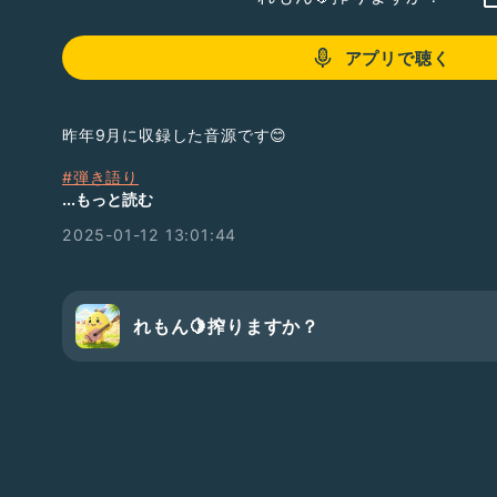
アプリで聴く
昨年9月に収録した音源です😊
#弾き語り
#徳永英明
...もっと読む
2025-01-12 13:01:44
れもん🍋搾りますか？