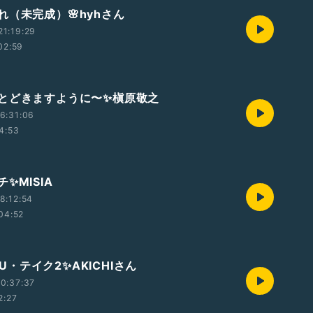
れ（未完成）🌸hyhさん
1:19:29
02:59
とどきますように〜✨槇原敬之
6:31:06
4:53
✨MISIA
8:12:54
04:52
YOU・テイク2✨AKICHIさん
0:37:37
2:27