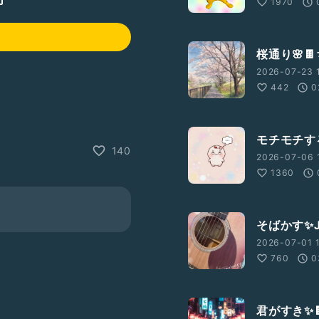
1970
桜通り🌸
2026-07-23 
442
0
モチモチす
140
2026-07-06 
1360
そばかす✨J
2026-07-01 
760
0
君がすき✨