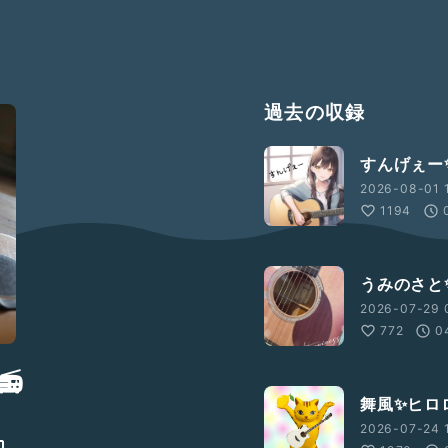
過去の収録
すんげぇー
2026-08-01 1
1194
うみのさと
2026-07-29 
772
0
📻
舞風✨ヒロ
2026-07-24 