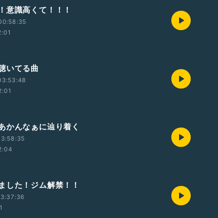
！意識高くて！！！
00:58:35
2:01
聴いてる曲
03:53:48
2:01
あかんなぁに辿り着く
3:58:35
2:04
ました！ジム解禁！！
3:37:36
1