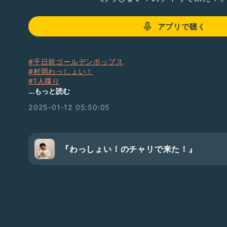
アプリで聴く
#千日前ゴールデンポップス
#村岡わっしょい！
#1人喋り
#お題ガチャ
...もっと読む
#ぼんやり話してる
2025-01-12 05:50:05
『わっしょい！のチャリで来た！』