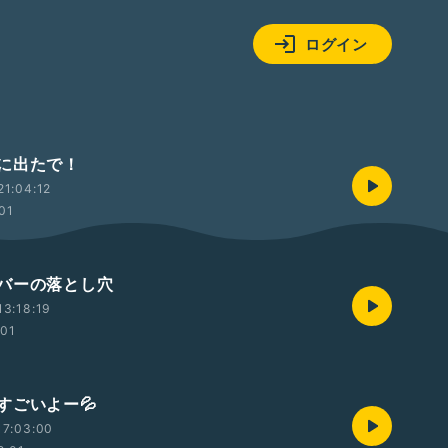
ログイン
に出たで！
1:04:12
:01
バーの落とし穴
3:18:19
:01
すごいよー💦
17:03:00