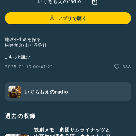
いぐちもえのradio
アプリで聴く
地球外生命を探る
松井孝典/山と渓谷社
...もっと読む
生命とはなにか、なぜ、どねように生まれたか？
2025-01-10 09:41:22
338
は興味があって過去にもいくつか本を購入してるけど、全然読
めてなかった😂
この本が気になるかたはこちら
いぐちもえのradio
https://www.amazon.co.jp/dp/4635130142/ref=cm_sw_r
_as_gl_api_gl_i_RTDP5SW5SHJSFMNJY5XF?
linkCode=ml2&
;tag=moenagano0e-22
過去の収録
#読書
#本
#自然科学
#人文
#読書感想トーク配信中
観劇メモ 劇団サムライナッツと