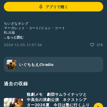
アプリで聴く
ちいさなオレグ
マーガレット・コート/ジョン・コート
BL出版
...もっと読む
クリスマス要素は全くないけど、クリスマスにおすすめしてみ
2024-12-25 21:57:34
378
たい絵本。
https://amzn.to/41LNefb
いぐちもえのradio
#本
#読書
#絵本
#読書感想トーク配信中
過去の収録
観劇メモ 劇団サムライナッツと
中高生の演劇公演 ネクストシア
ター2026夏 今日は塾に行くふり