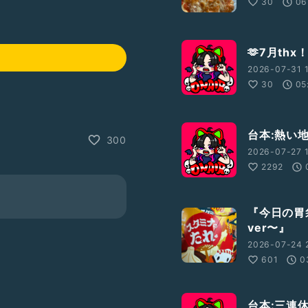
30
06
🫶7月thx
2026-07-31 1
30
05
台本:熱い
300
2026-07-27 
2292
『今日の胃
ver〜』
2026-07-24 
601
0
台本:三連