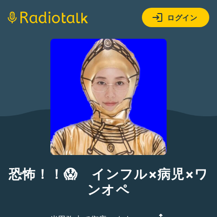
ログイン
恐怖！！😱 インフル×病児×ワ
ンオペ