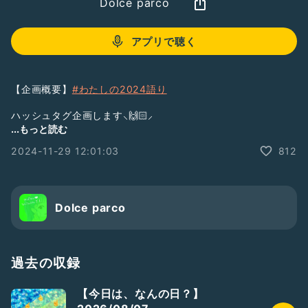
Dolce parco
アプリで聴く
【企画概要】
#わたしの2024語り
ハッシュタグ企画します⸜🙌🏻⸝‍
今年を振り返り 声で残してみませんか？
...もっと読む
2024-11-29 12:01:03
812
【内容】
・今年Radiotalkで がんばったこと
・今年Radiotalkで 嬉しかったこと
(他に子育て、家庭のこと、仕事でも大丈夫☺️)
Dolce parco
・3分~5分
・12月20日（金）どるちぇ枠にて紹介させていただきます
過去の収録
【応募期間】
12月19日(木)まで
【今日は、なんの日？】