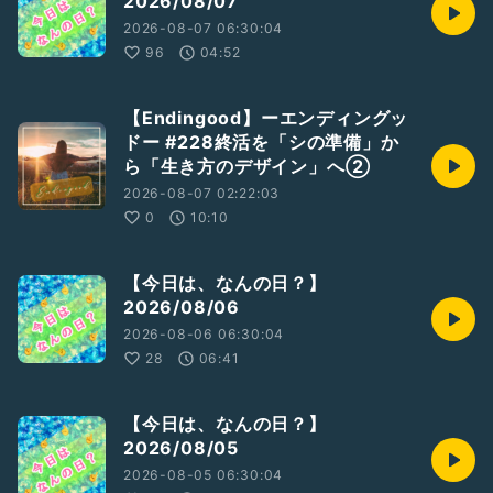
2026/08/07
#わたしの2024語り
を付けて収録してね*ˊᵕˋ*
わからないことがあったら
2026-08-07 06:30:04
いつでも聞いてみて*ˊᵕˋ*
96
04:52
💚わたし(どるちぇ)の2024語りは12月1日に出そうと思いま
【Endingood】ーエンディングッ
す😊
ドー #228終活を「シの準備」か
⬇️
ら「生き方のデザイン」へ②
#Radiotalk
#Dolce
parco
https://radiotalk.jp/talk/1250554
2026-08-07 02:22:03
0
10:10
【今日は、なんの日？】
#どるちぇ
#わたしの2024語り
2026/08/06
#収録企画
#ハッシュタグ企画
#ひとり語り
2026-08-06 06:30:04
#落ち着きある
#時の流れを感じた瞬間
28
06:41
#わたしの自慢の友人
#新しく見つけた楽しみ
#この1年で定着した家での楽しみ方
#ここが人生の分岐点
#お知らせ
【今日は、なんの日？】
#女性トーカー
2026/08/05
2026-08-05 06:30:04