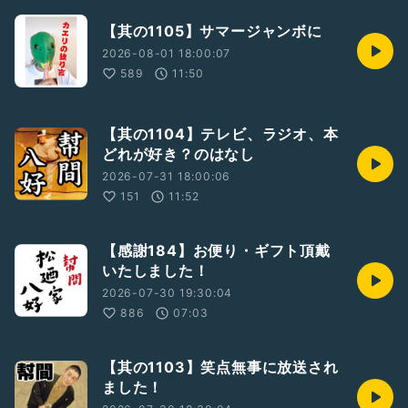
#太鼓持ち
#オペラ
【其の1105】サマージャンボに
#魔笛
2026-08-01 18:00:07
#福島
589
11:50
#扇生 師匠
【其の1104】テレビ、ラジオ、本
どれが好き？のはなし
2026-07-31 18:00:06
151
11:52
【感謝184】お便り・ギフト頂戴
いたしました！
2026-07-30 19:30:04
886
07:03
【其の1103】笑点無事に放送され
ました！