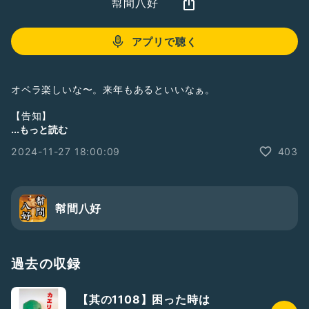
幇間八好
アプリで聴く
オペラ楽しいな〜。来年もあるといいなぁ。
【告知】
...もっと読む
順次更新いたします。
2024-11-27 18:00:09
403
★Netflixの人気ドラマ 全裸監督シーズン2の第4話に少しだ
けですが、出演させていただきました。
★寄席出演情報
幇間八好
順次報告させて頂きます。
★講談の神田伯山先生のYouTubeです。
過去の収録
https://youtu.be/Dz12f6opj_I
【其の1108】困った時は
https://youtu.be/LoYeuVlQZ0Y