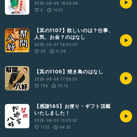
2026-08-08 18:00:06
0
10:21
その他、決まり次第、順次告知させていただきます！
【お問い合わせ】
【其の1107】欲しいのは？仕事、
浅草見番
03 3874 3131
人気、お金？のはなし
2026-08-07 18:00:07
松廼家八好 ホームページ
30
11:59
http://www.matsunoya-hachikou.com/
浅草見番 ホームページ
http://asakusakenban.com/
【其の1106】焼き鳥のはなし
2026-08-06 17:59:03
浅草見番YouTube
795
10:15
https://m.youtube.com/channel/UCpppIDs9Sd7reTi58Oc
J4sg
【感謝185】お便り・ギフト頂戴
#浅草
#花柳界
いたしました！
#芸者
2026-08-05 12:03:52
#幇間
1132
04:20
#八好
#松廼家八好