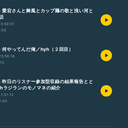
724 愛宕さんと舞風とカップ麺の歌と浅い河と
話
0:59:51
2:00
23 何やってんだ俺／hyh（２回目）
23:56:18
:10
723 昨日のリスナー参加型収録の結果報告とと
yhラジランのモノマネの紹介
1:31:13
2:00