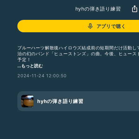
hyhの弾き語り練習
アプリで聴く
ブルーハーツ解散後ハイロウズ結成前の短期間だけ活動し
治の幻のバンド「ヒューストンズ」の曲。今後、ヒュース
予定！
...もっと読む
有吉須美人（ありよし すみと）のキーボードもカッコイイ
2024-11-24 12:00:50
作詞作曲：甲本ヒロト
使用コード：A D E Bm F＃m
#hyh1297
hyhの弾き語り練習
#弾き語り
#練習
#ギター
#フォークギター
#歌
#ファーストテイク