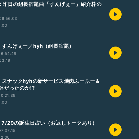
802 昨日の組長宿題曲「すんげぇー」紹介枠の
09:56:03
2:00
01 すんげぇー／hyh（組長宿題）
16:54:46
03:19
01 スナックhyhの新サービス焼肉ふーふー＆
評だったのか!?
0:21:39
2:00
31 7/29の誕生日占い（お返しトークあり）
7:37:15
12:00