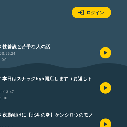
ログイン
08 性善説と苦手な人の話
08:55:24
2:00
07 本日はスナックhyh開店します（お返しト
1:13:47
2:00
806 夜勤明けに【北斗の拳】ケンシロウのモノ