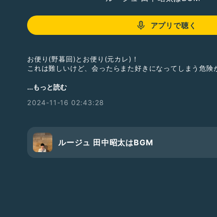
アプリで聴く
お便り(野暮回)とお便り(元カレ)！
これは難しいけど、会ったらまた好きになってしまう危険
#野暮
#note
#TNyan
#恋愛
#元カレ
#復縁
#よしもと
#お笑
...もっと読む
#ラブ&ピース&フリー
#ゾウ
#スキスキビーム
#Cつれいし
2024-11-16 02:43:28
感想やリクエストはどしどしお気軽にお願いします！
ルージュ 田中昭太はBGM