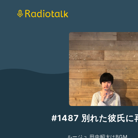
#1487 別れた彼氏
ルージュ 田中昭太はBGM