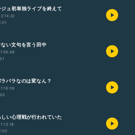
 ルージュ初単独ライブを終えて
2:14:22
2:01
情けない文句を言う田中
1:56:49
:01
色バラバラなのは変なん？
1:16:09
:00
 恐ろしい心理戦が行われていた
1:13:18
2:00