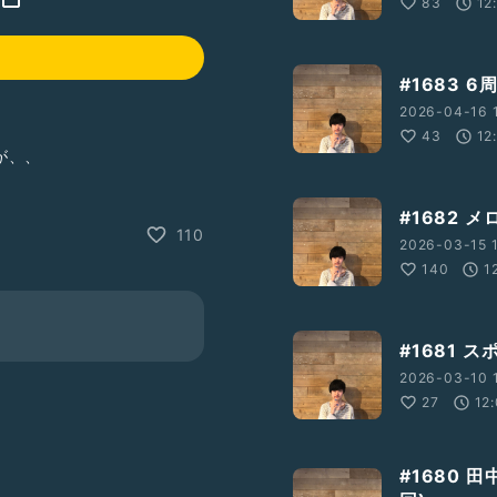
83
12
#1683 
2026-04-16 
43
12
が、、
い
#芸人
#ルージュ
#ネギ業者
#1682
ます
#懺悔イヤー
#昨日の分
110
2026-03-15 1
140
1
#1681
2026-03-10 1
27
12
#1680 