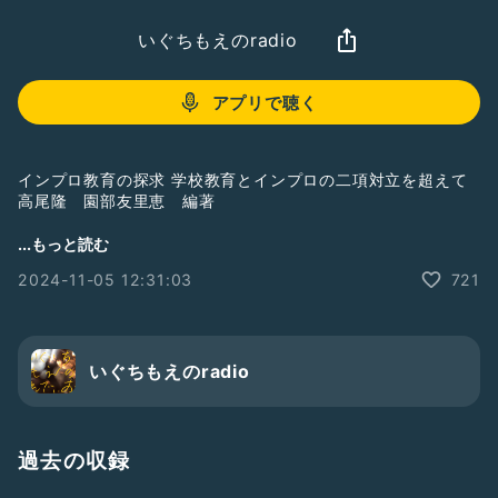
いぐちもえのradio
アプリで聴く
インプロ教育の探求 学校教育とインプロの二項対立を超えて
高尾隆 園部友里恵 編著
ガイディッド・インプロゼーション 即興的、創造的な教えの
...もっと読む
手法。
2024-11-05 12:31:03
721
この本が気になるかたはこちら
https://amzn.to/48jhlvu
いぐちもえのradio
過去の収録