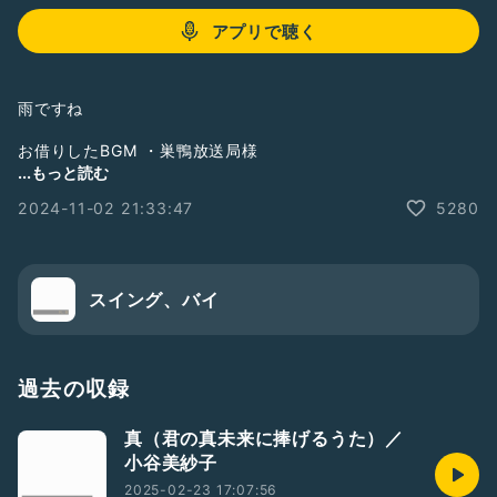
アプリで聴く
雨ですね
お借りしたBGM ・巣鴨放送局様
www.youtube.com/@SugamoBroadcaster
...もっと読む
2024-11-02 21:33:47
5280
スイング、バイ
過去の収録
真（君の真未来に捧げるうた）／
小谷美紗子
2025-02-23 17:07:56