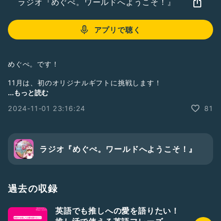
ラジオ『めぐぺ。ワールドへようこそ！』
アプリで聴く
めぐぺ。です！
11月は、初のオリジナルギフトに挑戦します！
ぜひ、応援してください！！！
...もっと読む
2024-11-01 23:16:24
81
開催期間：11/4(月)〜11/10(日) 23:59まで
#ひとり語り
#めぐぺ
#オリジナルギフト
ラジオ『めぐぺ。ワールドへようこそ！』
過去の収録
英語でも推しへの愛を語りたい！